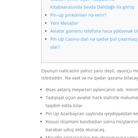
Kitabxanasında Sevda Dəlidağlı ilə görüş
Pin-up pinkoinləri nə verir?
Yeni Mesajlar
Aviator gamenu telefona necə yükləmək ol
Pin-Up Casino-dan nə qədər pul çıxarmaq
olar?
Oyunun nəticəsini yalnız şans deyil, oyunçu m
istedaddır. Nə vaxt və nə qədər qazana biləcəy
Əsas axtarış meyarları əyləncənin adı, mini
Tədqiqat üçün aviator hack statistik məluma
təqdim edilə bilər.
Pin Up Azərbaycan saytında qeydiyyatdan ke
Xüsusi düyməni basdıqdan sonra müştərinin
bərabər uduş əldə olunacaq.
Müvafiq göstəricilərin hesablanmasına yalnız