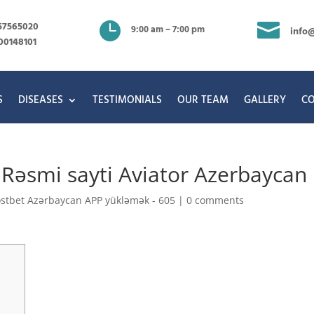
57565020


9:00 am – 7:00 pm
info
00148101
S
DISEASES
TESTIMONIALS
OUR TEAM
GALLERY
CO
 Rəsmi sayti Aviator Azerbaycan
ostbet Azərbaycan APP yükləmək - 605
|
0 comments