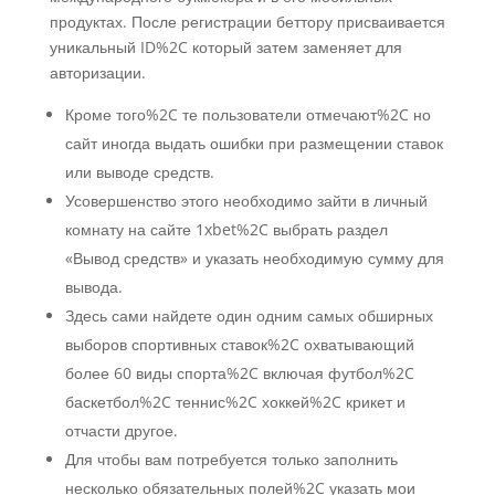
продуктах. После регистрации беттору присваивается
уникальный ID%2C который затем заменяет для
авторизации.
Кроме того%2C те пользователи отмечают%2C но
сайт иногда выдать ошибки при размещении ставок
или выводе средств.
Усовершенство этого необходимо зайти в личный
комнату на сайте 1xbet%2C выбрать раздел
«Вывод средств» и указать необходимую сумму для
вывода.
Здесь сами найдете один одним самых обширных
выборов спортивных ставок%2C охватывающий
более 60 виды спорта%2C включая футбол%2C
баскетбол%2C теннис%2C хоккей%2C крикет и
отчасти другое.
Для чтобы вам потребуется только заполнить
несколько обязательных полей%2C указать мои