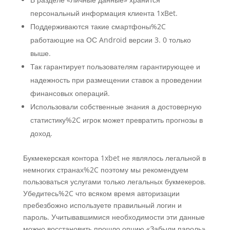
персональный информация клиента 1xBet.
Поддерживаются такие смартфоны%2C
работающие на ОС Android версии 3. 0 только
выше.
Так гарантирует пользователям гарантирующее и
надежность при размещении ставок а проведении
финансовых операций.
Использовали собственные знания а достоверную
статистику%2C игрок может превратить прогнозы в
доход.
Букмекерская контора 1xbet не являлось легальной в
немногих странах%2C поэтому мы рекомендуем
пользоваться услугами только легальных букмекеров.
Убедитесь%2C что всяком время авторизации
пребезбожно используете правильный логин и
пароль. Учитывавшимися необходимости эти данные
можно восстановить прошло опцию «Забыли пароль»