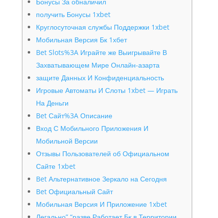
Бонусы За обналичил
получить Бонусы 1xbet
Круглосуточная службы Поддержки 1xbet
Мобильная Версия Бк 1хбет
Bet Slots%3A Играйте же Выигрывайте В
Захватывающем Мире Онлайн-азарта
защите Данных И Конфиденциальность
Игровые Автоматы И Слоты 1xbet — Играть
На Деньги
Bet Сайт%3A Описание
Вход С Мобильного Приложения И
Мобильной Версии
Отзывы Пользователей об Официальном
Сайте 1xbet
Bet Альтернативное Зеркало на Сегодня
Bet Официальный Сайт
Мобильная Версия И Приложение 1xbet
Легально” “разве Работает Бк в Территории