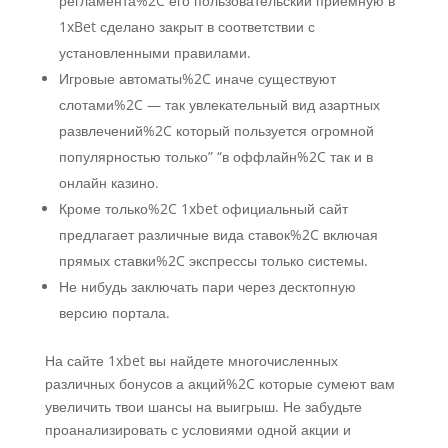
регламента%2C его пользовательский приемную в
1xBet сделано закрыт в соответствии с
установленными правилами.
Игровые автоматы%2C иначе существуют
слотами%2C — так увлекательный вид азартных
развлечений%2C который пользуется огромной
популярностью только” “в оффлайн%2C так и в
онлайн казино.
Кроме только%2C 1xbet официальный сайт
предлагает различные вида ставок%2C включая
прямых ставки%2C экспрессы только системы.
Не нибудь заключать пари через десктопную
версию портала.
На сайте 1xbet вы найдете многочисленных
различных бонусов а акций%2C которые сумеют вам
увеличить твои шансы на выигрыш. Не забудьте
проанализировать с условиями одной акции и