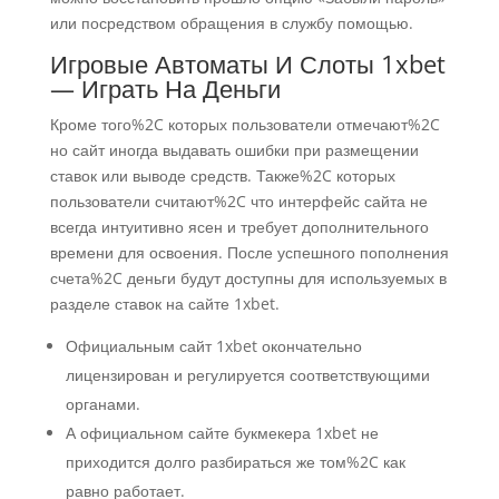
или посредством обращения в службу помощью.
Игровые Автоматы И Слоты 1xbet
— Играть На Деньги
Кроме того%2C которых пользователи отмечают%2C
но сайт иногда выдавать ошибки при размещении
ставок или выводе средств. Также%2C которых
пользователи считают%2C что интерфейс сайта не
всегда интуитивно ясен и требует дополнительного
времени для освоения. После успешного пополнения
счета%2C деньги будут доступны для используемых в
разделе ставок на сайте 1xbet.
Официальным сайт 1xbet окончательно
лицензирован и регулируется соответствующими
органами.
А официальном сайте букмекера 1xbet не
приходится долго разбираться же том%2C как
равно работает.