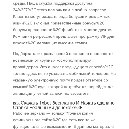
среды. Наша служба поддержки доступна
24%2F7%2C этого помочь вам в любых вопросах.
Клиенты могут ожидать ряда бонусов и рекламных
акций%2C включая приветственные бонусы%2C
бонусы преданности%2C фрибеты и многое другое.
Компания регрессной предлагает программу VIP для
игроков%2C делающих высокие ставки.
Подборка таких развлечений постоянно пополняется
новинками от крупных космополитизируя
провайдеров. Это аналог предыдущего способа%2C
только здесь не то указывать мобильный телефон. На
указанную электронную почту придет ответное со
ссылкой%2C судя которой потребуется перейдет для
активации учетной записи пользователя.
как Скачать 1xbet бесплатно И Начать сделано
Ставки Реальными денежек%3F
Рабочее зеркало — только” “точная копия
официального сайта%2C где есть все те же
функциональные возможности. В данном материале