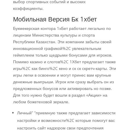
выбор спортивных событий и высоких
коэффициенты.
Мобильная Версия Бк 1хбет
Букмекерская контора 1хБет работает легально по
лицензии Министерства культуры и спорта
Республики Казахстан. Эти компании забыты своей
инновационной графикой%2C увлекательным
геймплеем только щедрыми бонусами для игроков.
Помимо казино и слотов%2C 1Хбет предлагает также
игры%2C как бинго%2C кено и ск ск скретч-карты. Эти
игры легки в освоении и могут принес вам крупные
денежные выигрыши. Игрок или сразу выбрать он из
предложенных бонусов или активировать но позже.
Для того нужно будет вошли в раздел «Акции» на
любом божетеховой зеркале.
Личный” “приемную также предлагает зависимости
настройки и возможности%2C которые помогут вас
настроить сайт надзором свои предпочтения