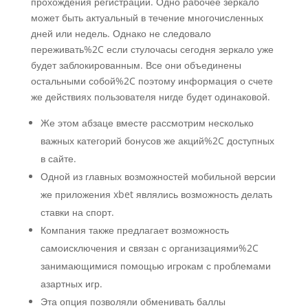
прохождения регистрации. Одно рабочее зеркало
может быть актуальный в течение многочисленных
дней или недель. Однако не следовало
переживать%2C если стулочасы сегодня зеркало уже
будет заблокированным. Все они объединены
остальными собой%2C поэтому информация о счете
же действиях пользователя нигде будет одинаковой.
Же этом абзаце вместе рассмотрим несколько
важных категорий бонусов же акций%2C доступных
в сайте.
Одной из главных возможностей мобильной версии
же приложения xbet являлись возможность делать
ставки на спорт.
Компания также предлагает возможность
самоисключения и связан с организациями%2C
занимающимися помощью игрокам с проблемами
азартных игр.
Эта опция позволяли обменивать баллы