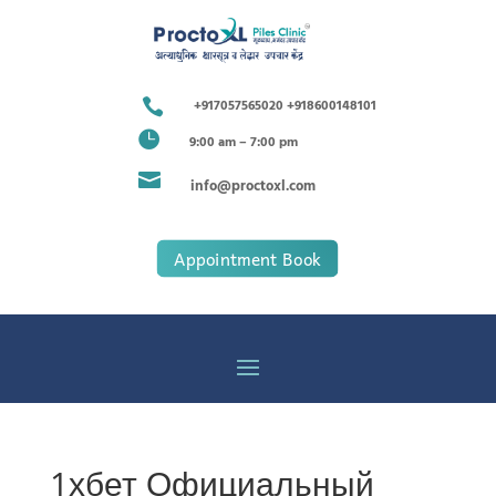

+917057565020 +918600148101

9:00 am – 7:00 pm

info@proctoxl.com
Appointment Book
1хбет Официальный