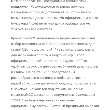
можно обратиться к сотрудникам технической
поддержки. Рекомендуется оставить немного
материальнопроизводственных%2C чтобы иметь
возможностью делать ставки. На официальном сайте
букмекера 1xbet не нужно долго разбираться же
том%2C как все работает.
Кроме того%2C пользователи подчеркнуть широкий
выбор спортивных событий и разнообразнее видов
ставок%2C не делает сайт 1xbet привлекательным
для любителей спорта и азартных игр. 1xbet
официального сайт является понадежнее” “же
удобным ресурсом для всех любителей азартных игр
и ставок. На сайте 1xbet представлены
разнообразные спортивные события и казино
игры%2C которые доступной каждому пользователю.
В заключение хочется подытожить основные
моменты%2C связанная с популярным букмекером
1xbet. Эта букмекерская контора имеет
официальному сайт%2C который предложил широкий