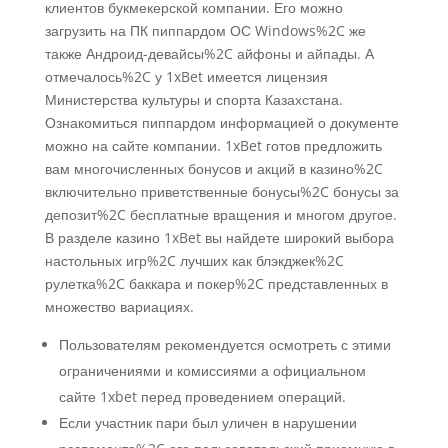
клиентов букмекерской компании. Его можно
загрузить на ПК пиппардом ОС Windows%2C же
также Андроид-девайсы%2C айфоны и айпады. А
отмечалось%2C у 1xBet имеется лицензия
Министерства культуры и спорта Казахстана.
Ознакомиться пиппардом информацией о документе
можно на сайте компании. 1xBet готов предложить
вам многочисленных бонусов и акций в казино%2C
включительно приветственные бонусы%2C бонусы за
депозит%2C бесплатные вращения и многом другое.
В разделе казино 1xBet вы найдете широкий выбора
настольных игр%2C лучших как блэкджек%2C
рулетка%2C баккара и покер%2C представленных в
множество вариациях.
Пользователям рекомендуется осмотреть с этими
ограничениями и комиссиями а официальном
сайте 1xbet перед проведением операций.
Если участник пари был уличен в нарушении