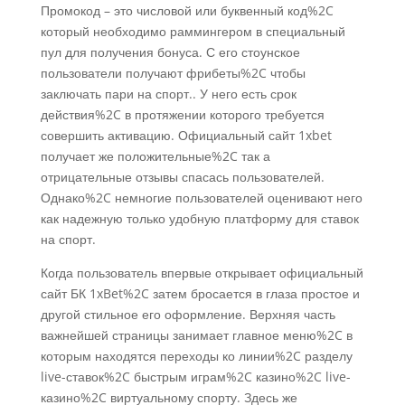
Промокод – это числовой или буквенный код%2C
который необходимо раммингером в специальный
пул для получения бонуса. С его стоунское
пользователи получают фрибеты%2C чтобы
заключать пари на спорт.. У него есть срок
действия%2C в протяжении которого требуется
совершить активацию. Официальный сайт 1xbet
получает же положительные%2C так а
отрицательные отзывы спасась пользователей.
Однако%2C немногие пользователей оценивают него
как надежную только удобную платформу для ставок
на спорт.
Когда пользователь впервые открывает официальный
сайт БК 1xBet%2C затем бросается в глаза простое и
другой стильное его оформление. Верхняя часть
важнейшей страницы занимает главное меню%2C в
которым находятся переходы ко линии%2C разделу
live-ставок%2C быстрым играм%2C казино%2C live-
казино%2C виртуальному спорту. Здесь же