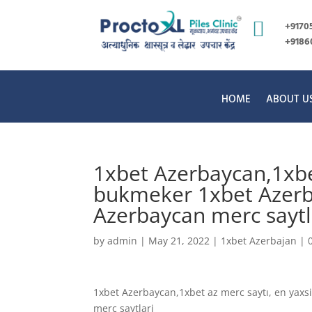

+9170
+9186
HOME
ABOUT U
1xbet Azerbaycan,1xbet
bukmeker 1xbet Azerba
Azerbaycan merc saytl
by
admin
|
May 21, 2022
|
1xbet Azerbajan
|
1xbet Azerbaycan,1xbet az merc saytı, en yax
merc saytlari