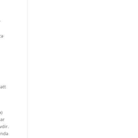
r
cə
ətt
я)
lar
vdir.
ündə