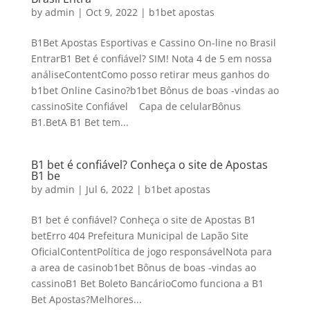
by
admin
|
Oct 9, 2022
|
b1bet apostas
B1Bet Apostas Esportivas e Cassino On-line no Brasil
EntrarB1 Bet é confiável? SIM! Nota 4 de 5 em nossa
análiseContentComo posso retirar meus ganhos do
b1bet Online Casino?b1bet Bônus de boas -vindas ao
cassinoSite Confiável Capa de celularBônus
B1.BetA B1 Bet tem...
B1 bet é confiável? Conheça o site de Apostas
B1 be
by
admin
|
Jul 6, 2022
|
b1bet apostas
B1 bet é confiável? Conheça o site de Apostas B1
betErro 404 Prefeitura Municipal de Lapão Site
OficialContentPolítica de jogo responsávelNota para
a area de casinob1bet Bônus de boas -vindas ao
cassinoB1 Bet Boleto BancárioComo funciona a B1
Bet Apostas?Melhores...