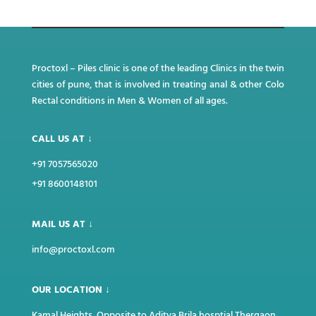
Proctoxl – Piles clinic is one of the leading Clinics in the twin
cities of pune, that is involved in treating anal & other Colo
Rectal conditions in Men & Women of all ages.
CALL US AT ↓
+91 7057565020
+91 8600148101
MAIL US AT ↓
info@proctoxl.com
OUR LOCATION ↓
Kamal Heights, Opposite to Aditya Brila hosptial,Thergaon