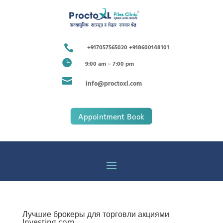

+917057565020 +918600148101

9:00 am – 7:00 pm

info@proctoxl.com
Appointment Book
Лучшие брокеры для торговли акциями
Investing com