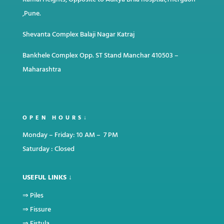
,Pune.
Shevanta Complex Balaji Nagar Katraj
Bankhele Complex Opp. ST Stand Manchar
410503 –
Maharashtra
OPEN HOURS↓
Monday – Friday: 10 AM – 7 PM
Saturday : Closed
USEFUL LINKS ↓
⇒
Piles
⇒
Fissure
⇒
Fistula