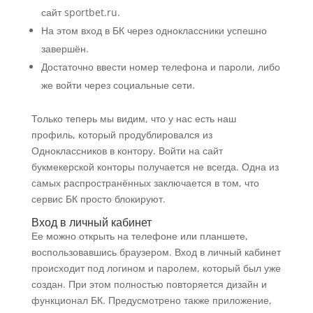
сайт sportbet.ru.
На этом вход в БК через одноклассники успешно
завершён.
Достаточно ввести номер телефона и пароли, либо
же войти через социальные сети.
Только теперь мы видим, что у нас есть наш
профиль, который продублировался из
Одноклассников в контору. Войти на сайт
букмекерской конторы получается не всегда. Одна из
самых распространённых заключается в том, что
сервис БК просто блокируют.
Вход в личный кабинет
Ее можно открыть на телефоне или планшете,
воспользовавшись браузером. Вход в личный кабинет
происходит под логином и паролем, который был уже
создан. При этом полностью повторяется дизайн и
функционал БК. Предусмотрено также приложение,