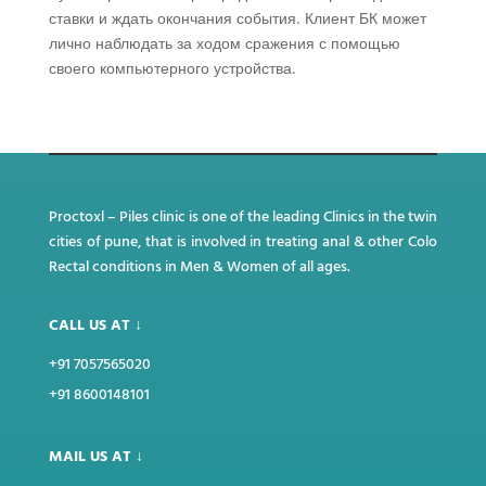
ставки и ждать окончания события. Клиент БК может
лично наблюдать за ходом сражения с помощью
своего компьютерного устройства.
Proctoxl – Piles clinic is one of the leading Clinics in the twin
cities of pune, that is involved in treating anal & other Colo
Rectal conditions in Men & Women of all ages.
CALL US AT ↓
+91 7057565020
+91 8600148101
MAIL US AT ↓