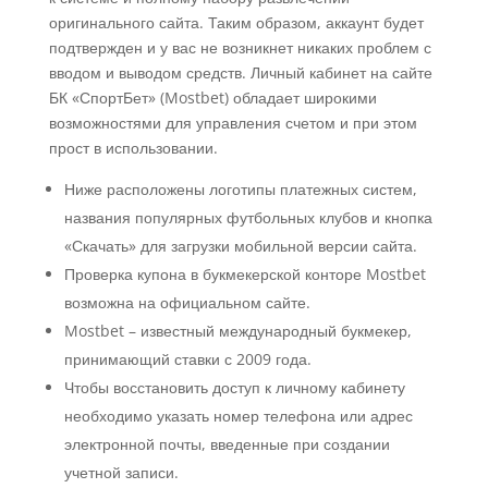
оригинального сайта. Таким образом, аккаунт будет
подтвержден и у вас не возникнет никаких проблем с
вводом и выводом средств. Личный кабинет на сайте
БК «СпортБет» (Mostbet) обладает широкими
возможностями для управления счетом и при этом
прост в использовании.
Ниже расположены логотипы платежных систем,
названия популярных футбольных клубов и кнопка
«Скачать» для загрузки мобильной версии сайта.
Проверка купона в букмекерской конторе Mostbet
возможна на официальном сайте.
Mostbet – известный международный букмекер,
принимающий ставки с 2009 года.
Чтобы восстановить доступ к личному кабинету
необходимо указать номер телефона или адрес
электронной почты, введенные при создании
учетной записи.