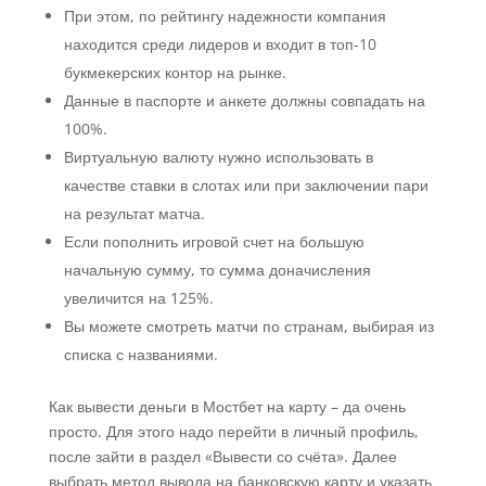
При этом, по рейтингу надежности компания
находится среди лидеров и входит в топ-10
букмекерских контор на рынке.
Данные в паспорте и анкете должны совпадать на
100%.
Виртуальную валюту нужно использовать в
качестве ставки в слотах или при заключении пари
на результат матча.
Если пополнить игровой счет на большую
начальную сумму, то сумма доначисления
увеличится на 125%.
Вы можете смотреть матчи по странам, выбирая из
списка с названиями.
Как вывести деньги в Мостбет на карту – да очень
просто. Для этого надо перейти в личный профиль,
после зайти в раздел «Вывести со счёта». Далее
выбрать метод вывода на банковскую карту и указать