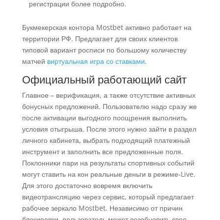
регистрации более подробно.
Букмекерская контора Mostbet активно работает на
территории РФ. Предлагает для своих клиентов
типовой вариант росписи по большому количеству
матчей
виртуальная игра со ставками
.
Официальный работающий сайт
Главное – верификация, а также отсутствие активных
бонусных предложений. Пользователю надо сразу же
после активации выгодного поощрения выполнить
условия отыгрыша. После этого нужно зайти в раздел
личного кабинета, выбрать подходящий платежный
инструмент и заполнить все предложенные поля.
Поклонники пари на результаты спортивных событий
могут ставить на кон реальные деньги в режиме-Live.
Для этого достаточно вовремя включить
видеотрансляцию через сервис, который предлагает
рабочее зеркало Mostbet. Независимо от причин
блокировки, пользователь может возобновить свое