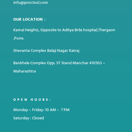
info@proctoxl.com
OUR LOCATION ↓
Kamal Heights, Opposite to Aditya Brila hosptial,Thergaon
,Pune.
Shevanta Complex Balaji Nagar Katraj
Bankhele Complex Opp. ST Stand Manchar
410503 –
Maharashtra
OPEN HOURS↓
Monday – Friday: 10 AM – 7 PM
Saturday : Closed