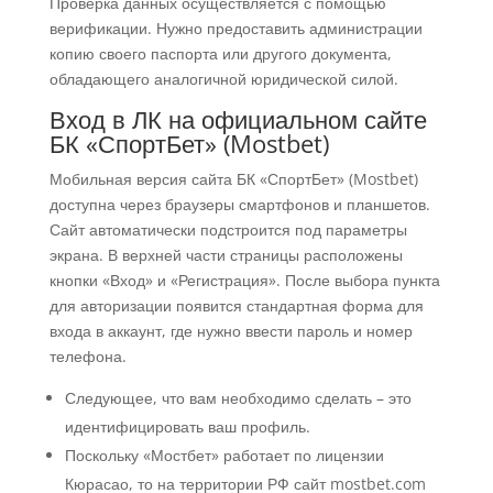
Проверка данных осуществляется с помощью
верификации. Нужно предоставить администрации
копию своего паспорта или другого документа,
обладающего аналогичной юридической силой.
Вход в ЛК на официальном сайте
БК «СпортБет» (Mostbet)
Мобильная версия сайта БК «СпортБет» (Mostbet)
доступна через браузеры смартфонов и планшетов.
Сайт автоматически подстроится под параметры
экрана. В верхней части страницы расположены
кнопки «Вход» и «Регистрация». После выбора пункта
для авторизации появится стандартная форма для
входа в аккаунт, где нужно ввести пароль и номер
телефона.
Следующее, что вам необходимо сделать – это
идентифицировать ваш профиль.
Поскольку «Мостбет» работает по лицензии
Кюрасао, то на территории РФ сайт mostbet.com