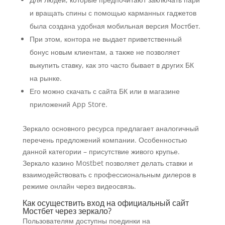
и вращать спины с помощью карманных гаджетов
была создана удобная мобильная версия Мостбет.
При этом, контора не выдает приветственный
бонус новым клиентам, а также не позволяет
выкупить ставку, как это часто бывает в других БК
на рынке.
Его можно скачать с сайта БК или в магазине
приложений App Store.
Зеркало основного ресурса предлагает аналогичный
перечень предложений компании. Особенностью
данной категории – присутствие живого крупье.
Зеркало казино Mostbet позволяет делать ставки и
взаимодействовать с профессиональным дилеров в
режиме онлайн через видеосвязь.
Как осуществить вход на официальный сайт
Мостбет через зеркало?
Пользователям доступны поединки на