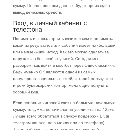
сумму. После проверки данных, будет произведён
вывод денежных средств.
Вход в личный кабинет с
телефона
Понимать исходы, строить взаимосвязи и понимать,
какой из результатов или событий имеет наибольший
или наименьший исход. Как это можно сделать за
пару кликов без особых усилий. Сегодня мы
разберём, как войти в мостбет через Одноклассники.
Ведь именно ОК являются одной из самых
популярных социальных сетей, которой пользуются
игроки букмекерских контор, желающие получить
хороший куш.
Если пополнить игровой счет на большую начальную
сумму, то сумма доначисления увеличится на 125%.
Лучше всего обратиться в службу поддержки БК (в
телеграм-канале, по э-мейлу или по телефону).
Также рабочие ссылки приходят в новостной