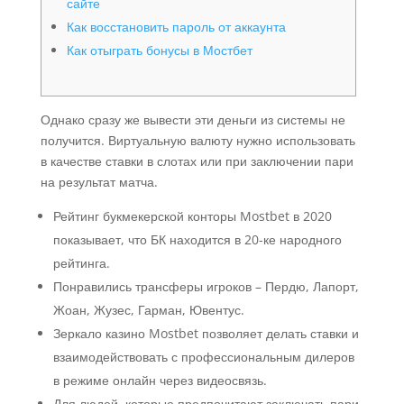
сайте
Как восстановить пароль от аккаунта
Как отыграть бонусы в Мостбет
Однако сразу же вывести эти деньги из системы не
получится. Виртуальную валюту нужно использовать
в качестве ставки в слотах или при заключении пари
на результат матча.
Рейтинг букмекерской конторы Mostbet в 2020
показывает, что БК находится в 20-ке народного
рейтинга.
Понравились трансферы игроков – Пердю, Лапорт,
Жоан, Жузес, Гарман, Ювентус.
Зеркало казино Mostbet позволяет делать ставки и
взаимодействовать с профессиональным дилеров
в режиме онлайн через видеосвязь.
Для людей, которые предпочитают заключать пари