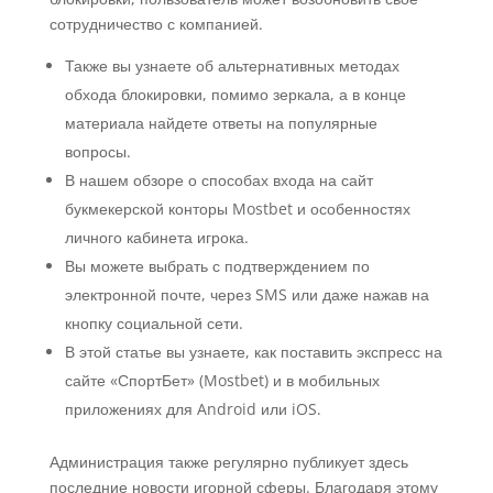
сотрудничество с компанией.
Также вы узнаете об альтернативных методах
обхода блокировки, помимо зеркала, а в конце
материала найдете ответы на популярные
вопросы.
В нашем обзоре о способах входа на сайт
букмекерской конторы Mostbet и особенностях
личного кабинета игрока.
Вы можете выбрать с подтверждением по
электронной почте, через SMS или даже нажав на
кнопку социальной сети.
В этой статье вы узнаете, как поставить экспресс на
сайте «СпортБет» (Mostbet) и в мобильных
приложениях для Android или iOS.
Администрация также регулярно публикует здесь
последние новости игорной сферы. Благодаря этому