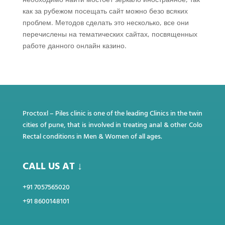
как за рубежом посещать сайт можно безо всяких
проблем. Методов сделать это несколько, все они
перечислены на тематических сайтах, посвященных
работе данного онлайн казино.
Proctoxl – Piles clinic is one of the leading Clinics in the twin
cities of pune, that is involved in treating anal & other Colo
Rectal conditions in Men & Women of all ages.
CALL US AT ↓
+91 7057565020
+91 8600148101