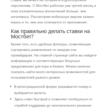
перспективе. С Мостбет работаю уже третий месяц и
пока положительных впечатлений больше, чем
негативных. Рассмотрим мобильную версию казино
играть и то, чем она отличается от приложения.
Как правильно делать ставки на
Мостбет?
Кроме того, есть удобные фильтры, позволяющие
сортировать развлечения по жанрам или
провайдерам. На главной странице сайта вы найдете
информацию о соответствующих бонусных
предложениях для игры в Казино. Можно конечно
поиграть найти много интересных возможностей для
пользователей разного уровня.
В регистрационной форме указывается номер и
выбирается валюта.
Здесь ответ быстрый и позволяет пообщаться со
службой поддержки до окончательного решения