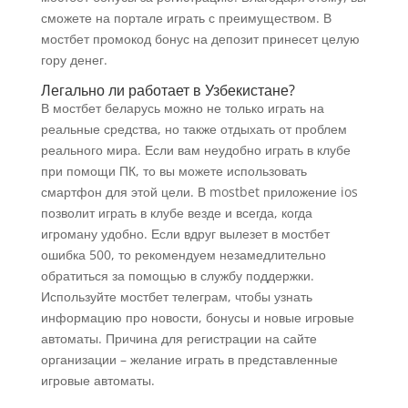
сможете на портале играть с преимуществом. В
мостбет промокод бонус на депозит принесет целую
гору денег.
Легально ли работает в Узбекистане?
В мостбет беларусь можно не только играть на
реальные средства, но также отдыхать от проблем
реального мира. Если вам неудобно играть в клубе
при помощи ПК, то вы можете использовать
смартфон для этой цели. В mostbet приложение ios
позволит играть в клубе везде и всегда, когда
игроману удобно. Если вдруг вылезет в мостбет
ошибка 500, то рекомендуем незамедлительно
обратиться за помощью в службу поддержки.
Используйте мостбет телеграм, чтобы узнать
информацию про новости, бонусы и новые игровые
автоматы. Причина для регистрации на сайте
организации – желание играть в представленные
игровые автоматы.