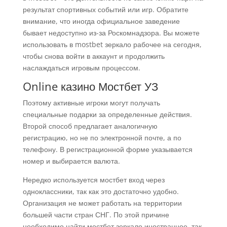
результат спортивных событий или игр. Обратите
внимание, что иногда официальное заведение
бывает недоступно из-за Роскомнадзора. Вы можете
использовать в mostbet зеркало рабочее на сегодня,
чтобы снова войти в аккаунт и продолжить
наслаждаться игровым процессом.
Online казино Мостбет УЗ
Поэтому активные игроки могут получать
специальные подарки за определенные действия.
Второй способ предлагает аналогичную
регистрацию, но не по электронной почте, а по
телефону. В регистрационной форме указывается
номер и выбирается валюта.
Нередко используется мостбет вход через
одноклассники, так как это достаточно удобно.
Организация не может работать на территории
большей части стран СНГ. По этой причине
необходимо найти мостбет зеркало иностранное, так